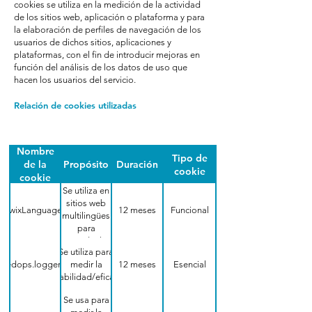
cookies se utiliza en la medición de la actividad
de los sitios web, aplicación o plataforma y para
la elaboración de perfiles de navegación de los
usuarios de dichos sitios, aplicaciones y
plataformas, con el fin de introducir mejoras en
función del análisis de los datos de uso que
hacen los usuarios del servicio.
Relación de cookies utilizadas
Nombre
Tipo de
de la
Propósito
Duración
cookie
cookie
Se utiliza en
sitios web
wixLanguage
12 meses
Funcional
multilingües
para
guardar la
Se utiliza para
preferencia
fedops.logger.X
medir la
12 meses
Esencial
de idioma
estabilidad/eficacia
del usuario
Se usa para